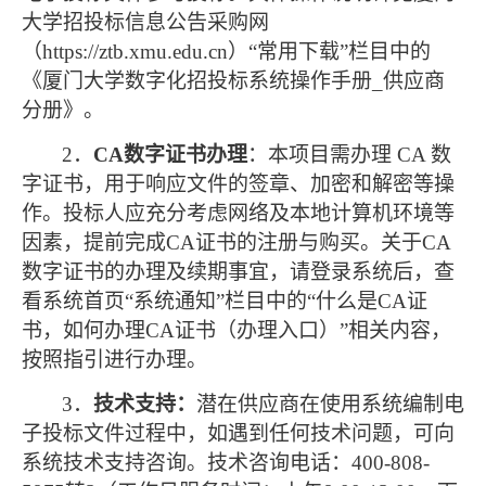
大学招投标信息公告采购网
（
https://ztb.xmu.edu.cn
）“常用下载”栏目中的
《厦门大学数字化招投标系统操作手册
_
供应商
分册》。
2
．
CA
数字证书办理
：本项目需办理
CA
数
字证书，用于响应文件的签章、加密和解密等操
作。投标人应充分考虑网络及本地计算机环境等
因素，提前完成
CA
证书的注册与购买。关于
CA
数字证书的办理及续期事宜，请登录系统后，查
看系统首页“系统通知”栏目中的“什么是
CA
证
书，如何办理
CA
证书（办理入口）”相关内容，
按照指引进行办理。
3
．
技术支持：
潜在供应商在使用系统编制电
子投标文件过程中，如遇到任何技术问题，可向
系统技术支持咨询。技术咨询电话：
400-808-