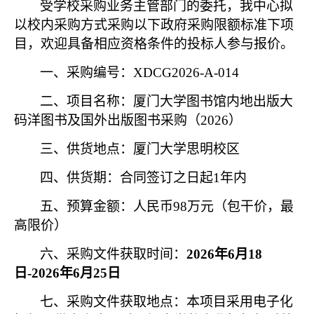
受学校采购业务主管部门的委托，我中心拟
以校内采购方式采购以下政府采购限额标准下项
目，欢迎具备相应资格条件的投标人参与报价。
一、采购编号：
XDCG2026-A-014
二、项目名称：厦门大学图书馆内地出版大
码洋图书及国外出版图书采购（
2026
）
三、供货地点：厦门大学思明校区
四、供货期：合同签订之日起
1
年内
五、预算金额：人民币
98
万元（包干价，最
高限价）
六、采购文件获取时间：
2026
年
6
月
18
日
-2026
年
6
月
25
日
七、采购文件获取地点：本项目采用电子化