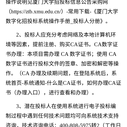
操作说明见厦门大学招投标信息公告采购网
（
https://ztb.xmu.edu.cn/
）
-
常用下载
-
《厦门大学
数字化招投标系统操作手册
_
投标人分册》。
2
、投标人应充分考虑网络及本地计算机环
境等因素，提前注册、购买
CA
证书。
CA
数字证
书办理：本项目需办理
CA
数字证书；使用
CA
数字证书进行投标文件的签章、加密和解密等操
作。（
CA
办理及续期问题，在登陆系统后，系
统首页
-
系统通知
-
什么是
CA
证书，如何办理
CA
证
书（办理入口），进行查看和办理）。
3
、潜在投标人在使用系统进行电子投标编
制过程中遇到任何技术问题均可向系统技术支持
咨询，技术咨询电话：
400-808-5975
转
2
（工作日